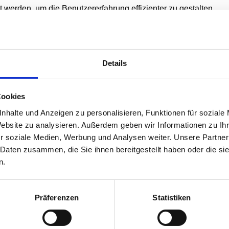
 werden, um die Benutzererfahrung effizienter zu gestalten.
nn diese für den Betrieb dieser Seite unbedingt notwendig sind
Cookies werden von Drittparteien platziert, die auf unseren Sei
Details
ung auf unserer Website ändern oder widerrufen.
wer wir sind, wie Sie uns kontaktieren können und wie wir pers
Cookies
Sie uns bezüglich Ihrer Einwilligung kontaktieren.
nhalte und Anzeigen zu personalisieren, Funktionen für soziale
wangels.de
Website zu analysieren. Außerdem geben wir Informationen zu I
r soziale Medien, Werbung und Analysen weiter. Unsere Partner
 Daten zusammen, die Sie ihnen bereitgestellt haben oder die s
n.
on
Cookiebot
aktualisiert:
Präferenzen
Statistiken
machen, indem sie Grundfunktionen wie Seitennavigation und Z
.