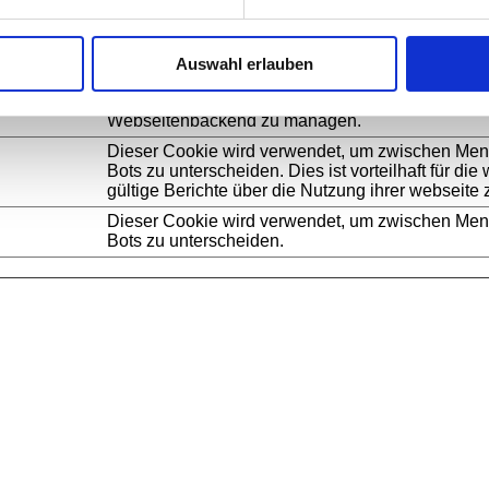
Zweck
Speichert den Zustimmungsstatus des Benutzers 
Auswahl erlauben
auf der aktuellen Domäne.
Wird verwendet, um Server-Anfragen an das
Webseitenbackend zu managen.
Dieser Cookie wird verwendet, um zwischen Me
Bots zu unterscheiden. Dies ist vorteilhaft für die
gültige Berichte über die Nutzung ihrer webseite z
Dieser Cookie wird verwendet, um zwischen Me
Bots zu unterscheiden.