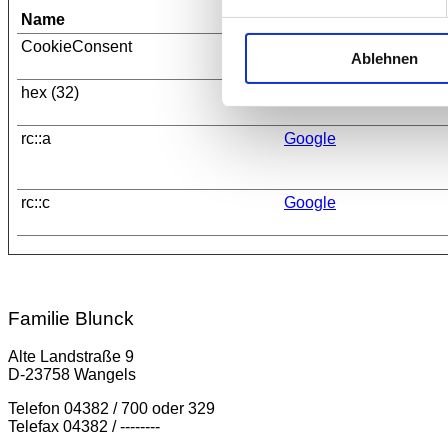
Name
Anbieter
CookieConsent
Cookiebot
Ablehnen
hex (32)
blunck-wangels.de
rc::a
Google
rc::c
Google
Familie Blunck
Alte Landstraße 9
D-23758 Wangels
Telefon 04382 / 700 oder 329
Telefax 04382 / --------