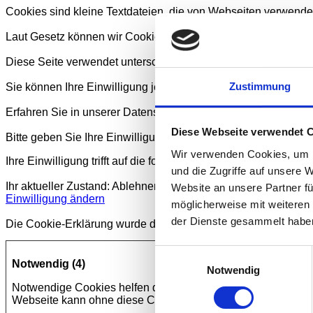
Cookies sind kleine Textdateien, die von Webseiten verwendet
Laut Gesetz können wir Cookies auf Ihrem Gerät speichern, we
Diese Seite verwendet unterschiedliche Cookie-Typen. Einige 
Zustimmung
Sie können Ihre Einwilligung jederzeit von der Cookie-Erklär
Erfahren Sie in unserer Datenschutzrichtlinie mehr darüber, 
Diese Webseite verwendet 
Bitte geben Sie Ihre Einwilligungs-ID und das Datum an, wenn 
Wir verwenden Cookies, um I
Ihre Einwilligung trifft auf die folgenden Domains zu: blunck-
und die Zugriffe auf unsere 
Ihr aktueller Zustand: Ablehnen.
Website an unsere Partner fü
Einwilligung ändern
möglicherweise mit weiteren
der Dienste gesammelt habe
Die Cookie-Erklärung wurde das letzte Mal am 03/04/2022 v
Einwilligungsauswahl
Notwendig (4)
Notwendig
Notwendige Cookies helfen dabei, eine Webseite nutzbar zu 
Webseite kann ohne diese Cookies nicht richtig funktionieren