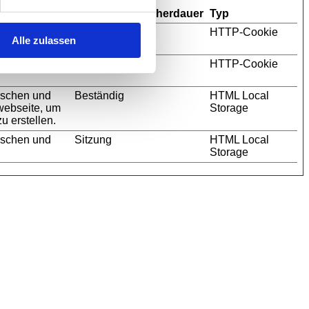
Maximale Speicherdauer
Typ
für Cookies
1 Jahr
HTTP-Cookie
Alle zulassen
Sitzung
HTTP-Cookie
nschen und
Beständig
HTML Local
 webseite, um
Storage
u erstellen.
nschen und
Sitzung
HTML Local
Storage